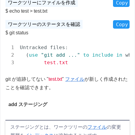
Copy
echo test > test.txt
Copy
git status
Untracked files:

  (
use
"git add 
..."
to
include
in
 wha
test.txt
git が追跡してない "
test.txt
"
ファイル
が新しく作成された
ことを確認できます。
add ステージング
ステージングとは、ワークツリーの
ファイル
の変更