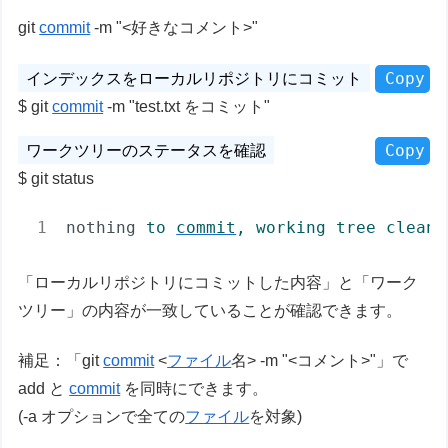
git
commit
-m "<好きなコメント>"
Copy
git
commit
-m "test.txt をコミット"
Copy
git status
nothing
to 
commit
, working tree clean
「ローカルリポジトリにコミットした内容」と「ワーク
ツリー」の内容が一致していることが確認できます。
補足：「git
commit
<
ファイル
名> -m "<コメント>"」で
add と
commit
を同時にできます。
(-a オプションで全ての
ファイル
を対象)