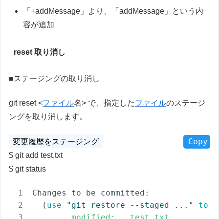
「+addMessage」より、「addMessage」という内
容が追加
reset 取り消し
■ステージングの取り消し
git reset <
ファイル
名> で、指定した
ファイル
のステージ
ングを取り消します。
Copy
git add test.txt
git status
Changes to be committed:

  (
use
"git restore --staged 
..."
to
 u
modified:   test.txt