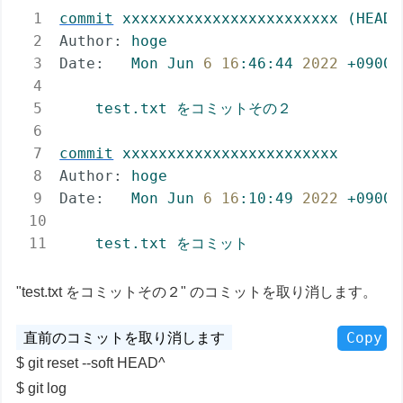
commit
xxxxxxxxxxxxxxxxxxxxxxxx
(HEAD
Author:
hoge
Date:
Mon
Jun
6
16
:46:44
2022
+0900
test.txt
をコミットその２
commit
xxxxxxxxxxxxxxxxxxxxxxxx
Author:
hoge
Date:
Mon
Jun
6
16
:10:49
2022
+0900
test.txt
をコミット
"test.txt をコミットその２" のコミットを取り消します。
Copy
git reset --soft HEAD^
git log