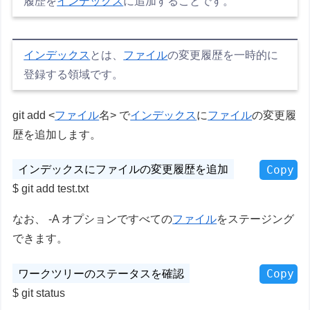
履歴を
インデックス
に追加することです。
インデックス
とは、
ファイル
の変更履歴を一時的に
登録する領域です。
git add <
ファイル
名> で
インデックス
に
ファイル
の変更履
歴を追加します。
Copy
git add test.txt
なお、 -A オプションですべての
ファイル
をステージング
できます。
Copy
git status