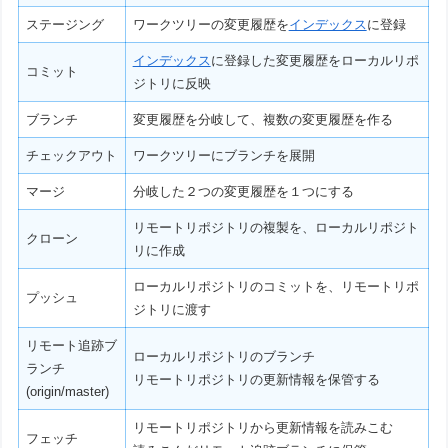
ステージング
ワークツリーの
変更履歴を
インデックス
に登録
インデックス
に登録した
変更履歴をローカルリポ
コミット
ジトリに反映
ブランチ
変更履歴を分岐して、複数の変更履歴を作る
チェックアウト
ワークツリーにブランチを展開
マージ
分岐した２つの変更履歴を１つにする
リモートリポジトリの複製を、ローカルリポジト
クローン
リに作成
ローカルリポジトリのコミットを、リモートリポ
プッシュ
ジトリに渡す
リモート追跡ブ
ローカルリポジトリのブランチ
ランチ
リモートリポジトリの更新情報を保管する
(origin/master)
リモートリポジトリから更新情報を読みこむ
フェッチ