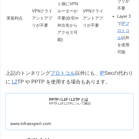
プリが
ト側にVPN
不要
VPNクライ
ルーターが
VPNクライ
Layer 3
実装利点
アントアプ
不要(自宅や
アントアプ
で
IP
プ
リが不要
外出先から
リが不要
ロトコ
アクセス可
ル
以外
能)
を使用
可能
上記のトンネリング
プロトコル
以外にも、
IP
Secの代わり
に
L2
TP や PPTP を使用する場合もあります。
PPTP / L2F / L2TP とは
PPTP,L2F,L2TPについて解説
www.infraexpert.com