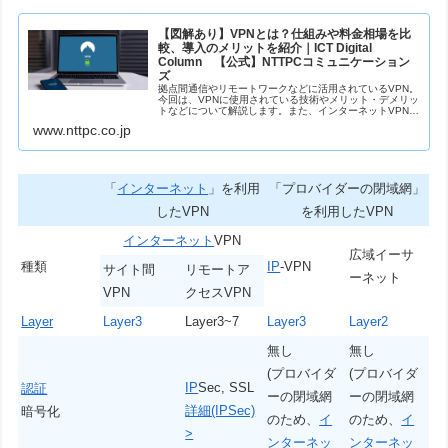
【図解あり】VPNとは？仕組みや料金相場を比
較、導入のメリットを紹介｜ICT Digital
Column 【公式】NTTPCコミュニケーション
ズ
拠点間通信やリモートワークなどに活用されているVPN。
今回は、VPNに使用されている技術やメリット・デメリッ
トなどについて解説します。また、インターネットVPN、
エントリーVPN、IP-VPN、広域イーサネットそれぞれの
www.nttpc.co.jp
特長も紹介します。
「
インターネット
」を利用
「プロバイダーの閉域網」
したVPN
を利用したVPN
インターネット
VPN
広域イーサ
種類
IP
-VPN
サイト間
リモートア
ーネット
VPN
クセスVPN
Layer
Layer3
Layer3~7
Layer3
Layer2
無し
無し
(プロバイダ
(プロバイダ
IP
Sec, SSL
認証
ーの閉域網
ーの閉域網
詳細(IPSec)
暗号化
のため、
イ
のため、
イ
>
ンターネッ
ンターネッ