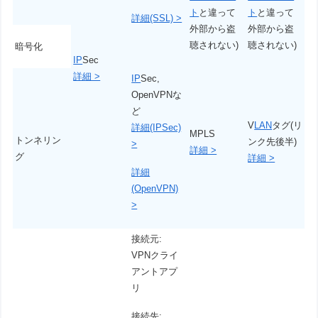
ト
と違って
ト
と違って
詳細(SSL) >
外部から盗
外部から盗
聴されない)
聴されない)
暗号化
IP
Sec
詳細 >
IP
Sec,
OpenVPNな
ど
V
LAN
タグ(リ
詳細(IPSec)
MPLS
トンネリン
ンク先後半)
>
詳細 >
グ
詳細 >
詳細
(OpenVPN)
>
接続元:
VPNクライ
アントアプ
リ
接続先: