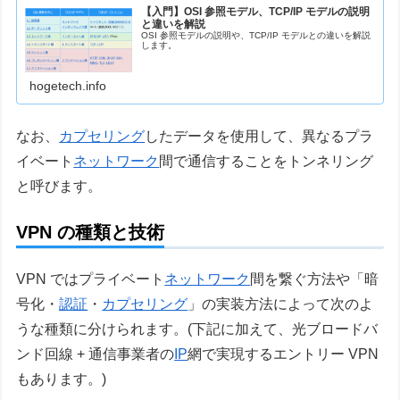
【入門】OSI 参照モデル、TCP/IP モデルの説明
と違いを解説
OSI 参照モデルの説明や、TCP/IP モデルとの違いを解説
します。
hogetech.info
なお、
カプセリング
したデータを使用して、異なるプラ
イベート
ネットワーク
間で通信することをトンネリング
と呼びます。
VPN の種類と技術
VPN ではプライベート
ネットワーク
間を繋ぐ方法や「暗
号化・
認証
・
カプセリング
」の実装方法によって次のよ
うな種類に分けられます。(下記に加えて、光ブロードバ
ンド回線 + 通信事業者の
IP
網で実現するエントリー VPN
もあります。)