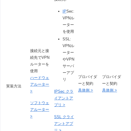
IP
Sec:
VPNル
ーター
を使用
SSL:
VPNル
接続元と接
ーター
続先でVPN
やVPN
ルーターを
サーバ
使用
ーアプ
プロバイダ
プロバイダ
ハードウェ
リ
ーと契約
ーと契約
アルーター
実装方法
具体例 >
具体例 >
>
IPSec クラ
イアントア
ソフトウェ
プリ >
アルーター
>
SSL クライ
アントアプ
リ >