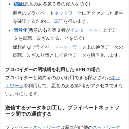
認証
(悪意のある第３者の侵入を防ぐ)
拠点のプライベート
ネットワーク
にアクセスした相手
を確認するために、
認証
を行います。
暗号化
(悪意のある第３者が
インターネット
上でデー
タを盗聴、改ざんすることを防ぐ)
仮想的なプライベート
ネットワーク
上の通信データの
盗聴、改ざん対策として通信データを暗号化します。
プロバイダーの閉域網を利用した VPN の場合
プロバイダーと契約者のみが利用できる閉ざされた
ネッ
トワーク
を利用して、悪意のある第3者がアクセスできな
いようにします。
送信するデータを加工し、プライベートネットワ
ーク間での通信する
プライベート
ネットワーク
は基本的に他の
ネットワーク