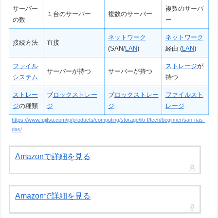
サーバー
複数
のサーバ
１台
のサーバー
複数のサーバー
の数
ー
ネットワーク
ネットワーク
接続方法
直接
(SAN/
LAN
)
経由
(
LAN
)
ファイル
ストレージ
が
サーバーが持つ
サーバーが持つ
システム
持つ
ストレー
ブ
ロック
ストレー
ブ
ロック
ストレー
ファイル
スト
ジ
の種類
ジ
ジ
レージ
https://www.fujitsu.com/jp/products/computing/storage/lib-f/tech/beginner/san-nas-
das/
Amazonで詳細を見る
Amazonで詳細を見る