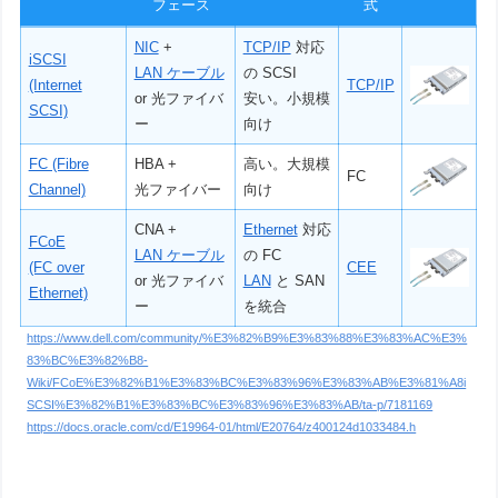
フェース
式
NIC
+
TCP/IP
対応
iSCSI
LAN ケーブル
の SCSI
(Internet
TCP/IP
or 光ファイバ
安い。小規模
SCSI)
ー
向け
FC (Fibre
HBA +
高い。大規模
FC
Channel)
光ファイバー
向け
CNA +
Ethernet
対応
FCoE
LAN ケーブル
の FC
(FC over
CEE
or 光ファイバ
LAN
と SAN
Ethernet)
ー
を統合
https://www.dell.com/community/%E3%82%B9%E3%83%88%E3%83%AC%E3%
83%BC%E3%82%B8-
Wiki/FCoE%E3%82%B1%E3%83%BC%E3%83%96%E3%83%AB%E3%81%A8i
SCSI%E3%82%B1%E3%83%BC%E3%83%96%E3%83%AB/ta-p/7181169
https://docs.oracle.com/cd/E19964-01/html/E20764/z400124d1033484.h