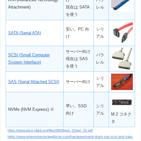
Attachment)
現在は SATA
レル
を使う
安い。PC 向
シリ
SATA (Serial ATA)
け
アル
サーバー向け
SCSI (Small Computer
パラ
現在は SAS
System Interface)
レル
を使う
シリ
SAS (Serial Attached SCSI)
サーバー向け
アル
早い。SSD
シリ
NVMe (NVM Express) ※
向け
アル
M.2 コネク
タ
https://www.ieice-hbkb.org/files/08/08gun_01hen_02.pdf
https://www.enterprisestorageforum.com/hardware/nand-dram-sas-scsi-and-sata-