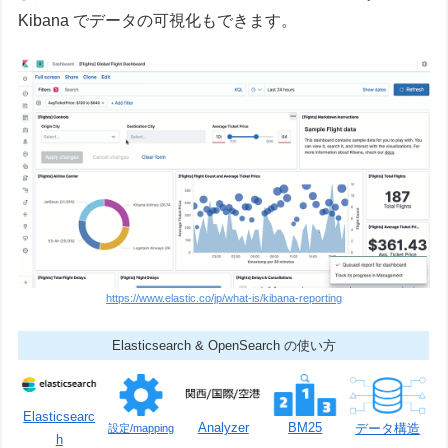
Kibana でデータの可視化もできます。
https://www.elastic.co/jp/what-is/kibana-reporting
Elasticsearch & OpenSearch の使い方
Elasticsearc
Analyzer
BM25
データ構造
設定/mapping
h