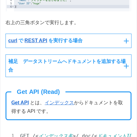
右上の三角ボタンで実行します。
curl
で
REST API
を実行する場合
補足 データストリームへドキュメントを追加する場
合
Get API (Read)
Get API
とは、
インデックス
からドキュメントを取
得する API です。
GET /
<
インデックス
名
>
/_doc/
<
ドキュメントID
>