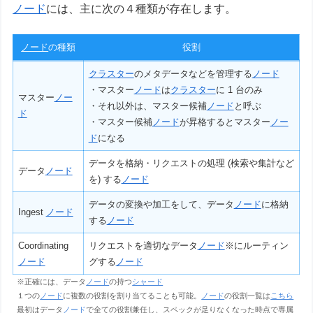
ノード
には、主に次の４種類が存在します。
ノード
の種類
役割
クラスター
のメタデータなどを管理する
ノード
・マスター
ノード
は
クラスター
に 1 台のみ
マスター
ノー
・それ以外は、マスター候補
ノード
と呼ぶ
ド
・マスター候補
ノード
が昇格するとマスター
ノー
ド
になる
データを格納・リクエストの処理 (検索や集計など
データ
ノード
を) する
ノード
データの変換や加工をして、データ
ノード
に格納
Ingest
ノード
する
ノード
Coordinating
リクエストを適切なデータ
ノード
※にルーティン
ノード
グする
ノード
※正確には、データ
ノード
の持つ
シャード
１つの
ノード
に複数の役割を割り当てることも可能。
ノード
の役割一覧は
こちら
最初はデータ
ノード
で全ての役割兼任し、スペックが足りなくなった時点で専属