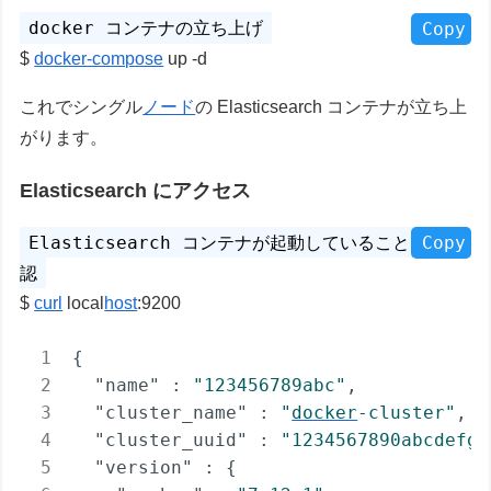
Copy
docker-compose
up -d
これでシングル
ノード
の Elasticsearch コンテナが立ち上
がります。
Elasticsearch にアクセス
Copy
curl
local
host
:9200
{

"name"
 : 
"123456789abc"
,

"cluster_name"
 : 
"
docker
-cluster"
,

"cluster_uuid"
 : 
"1234567890abcdefgh
"version"
 : {
