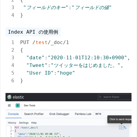
"
フィールドのキー
"
:
"
フィールドの値
"
}
PUT /
test
/_doc/1

{

"date"
:
"2020-11-01T12:10:30+0900"
,

"Tweet"
:
"ツイッターをはじめました。"
,

"User ID"
:
"hoge"
}