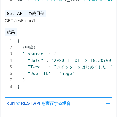
GET /test/_doc/1
{

  (中略)

"_source"
 : {

"date"
 : 
"2020-11-01T12:10:30+0900
"Tweet"
 : 
"ツイッターをはじめました。"
,

"User ID"
 : 
"hoge"
  }

}
curl
で
REST API
を実行する場合