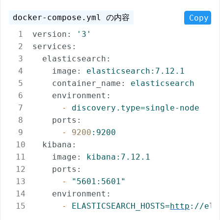
Copy
version:
'3'
services:
elasticsearch:
image:
elasticsearch:7.12.1
container_name:
elasticsearch
environment:
-
discovery.type=single-node
ports:
-
9200
:9200
kibana:
image:
kibana:7.12.1
ports:
-
"5601:5601"
environment:
-
ELASTICSEARCH_HOSTS=
http
://ela