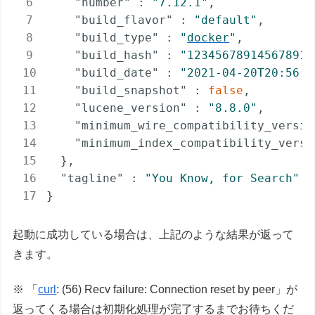
"number"
 : 
"7.12.1"
,

"build_flavor"
 : 
"default"
,

"build_type"
 : 
"
docker
"
,

"build_hash"
 : 
"123456789145678912
"build_date"
 : 
"2021-04-20T20:56:3
"build_snapshot"
 : 
false
,

"lucene_version"
 : 
"8.8.0"
,

"minimum_wire_compatibility_versio
"minimum_index_compatibility_versi
  },

"tagline"
 : 
"You Know, for Search"
}
起動に成功している場合は、上記のような結果が返って
きます。
※ 「
curl
: (56) Recv failure: Connection reset by peer」が
返ってくる場合は初期化処理が完了するまでお待ちくだ