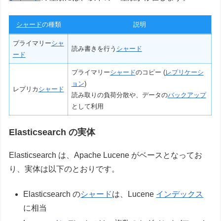
シャード
の種類
説明
プライマリー
シャ
読み書きを行う
シャード
ード
プライマリー
シャード
のコピー (
レプリケーシ
ョン
)
レプリカ
シャード
読み取りの負荷分散や、データの
バックアップ
として利用
Elasticsearch の実体
Elasticsearch は、Apache Lucene がベースとなってお
り、実体は以下のとおりです。
Elasticsearch の
シャード
は、Lucene
インデックス
に相当