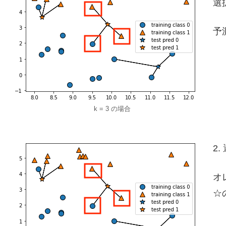
選
予
k = 3 の場合
2
オ
☆