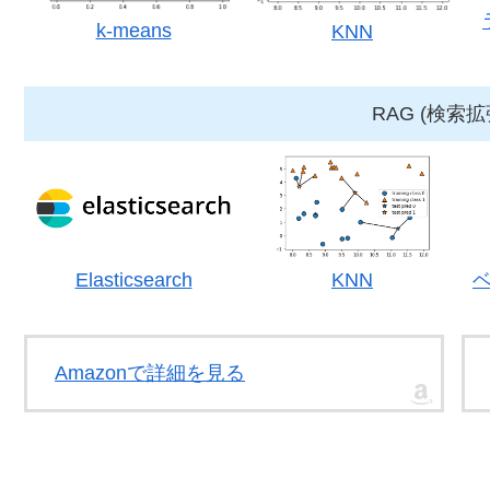
k-means
KNN
RAG (検索
Elasticsearch
KNN
Amazonで詳細を見る