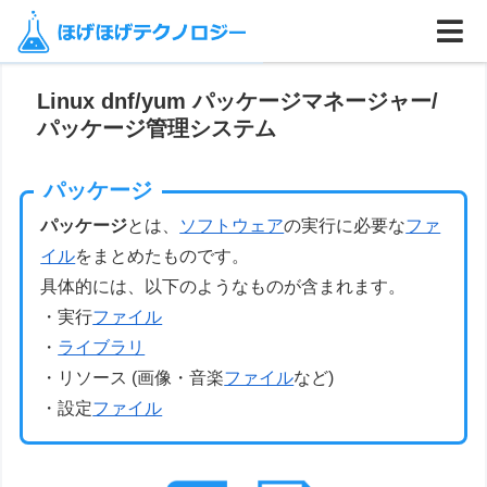
ホーム
Linux
システム管理
Linux dnf/yum パッケージマネージャー/
パッケージ管理システム
パッケージ
パッケージ
とは、
ソフトウェア
の実行に必要な
ファ
イル
をまとめたものです。
具体的には、以下のようなものが含まれます。
・実行
ファイル
・
ライブラリ
・リソース (画像・音楽
ファイル
など)
・設定
ファイル