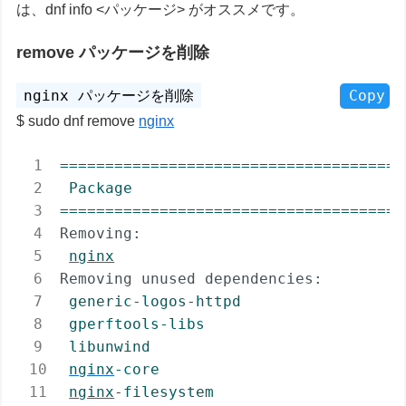
は、dnf info <パッケージ> がオススメです。
remove パッケージを削除
Copy
sudo dnf remove
nginx
======================================
Package
======================================
Removing:
nginx
Removing unused dependencies:
generic-logos-httpd
gperftools-libs
libunwind
nginx
-core
nginx
-filesystem