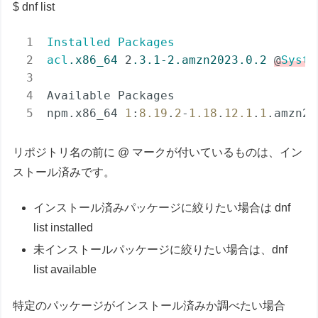
dnf list
Installed
Packages
acl
.x86_64
 2
.3
.1-2
.amzn2023
.0
.2
@
Syste
Available Packages

npm.x86_64 
1
:
8.19
.
2
-
1.18
.
12.1
.
1
.amzn20
リポジトリ名の前に @ マークが付いているものは、イン
ストール済みです。
インストール済みパッケージに絞りたい場合は dnf
list installed
未インストールパッケージに絞りたい場合は、dnf
list available
特定のパッケージがインストール済みか調べたい場合