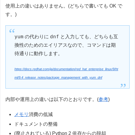
使用上の違いはありません。(どちらで書いても OK で
す。)
yum
dnf
の代わりに
と入力しても、どちらも互
換性のためのエイリアスなので、コマンドは期
待通りに動作します。
https://docs.redhat.com/ja/documentation/red_hat_enterprise_linux/9/ht
ml/9.4_release_notes/package_management_with_yum_dnf
内部や運用上の違いは以下のとおりです。(
参考
)
メモリ
消費の低減
ドキュメントの整備
(廃止されている) Python 2 依存からの脱却