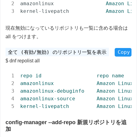
amazonlinux
Amazon Lin
kernel-livepatch
Amazon Lin
現在無効になっているリポジトリも一覧に含める場合は
all をつけます。
Copy
dnf repolist all
repo
id
repo
name
amazonlinux
Amazon
Linux
amazonlinux-debuginfo
Amazon
Linux
amazonlinux-source
Amazon
Linux
kernel-livepatch
Amazon
Linux
config-manager --add-repo 新規リポジトリを追
加