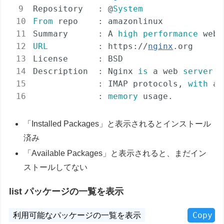
Repository   : @
System
From
 repo    : amazonlinux

Summary      : A 
high
performance
 web 
URL
          : https://
nginx
.org

License      : BSD

Description  : Nginx 
is
 a web 
server
a
             : IMAP protocols, 
with
 a 
             : 
memory
 usage.
「Installed Packages」と表示されるとインストール
済み
「Available Packages」と表示されると、まだイン
ストールしてない
list パッケージの一覧を表示
Copy