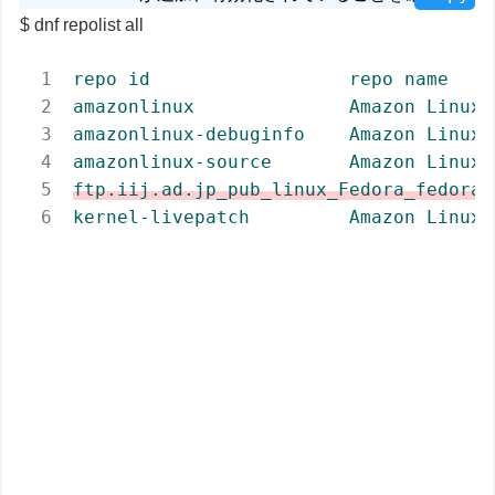
dnf repolist all
repo
id
repo
name
amazonlinux
Amazon
Linux
amazonlinux-debuginfo
Amazon
Linux
amazonlinux-source
Amazon
Linux
ftp.iij.ad.jp_pub_linux_Fedora_fedora_
kernel-livepatch
Amazon
Linux