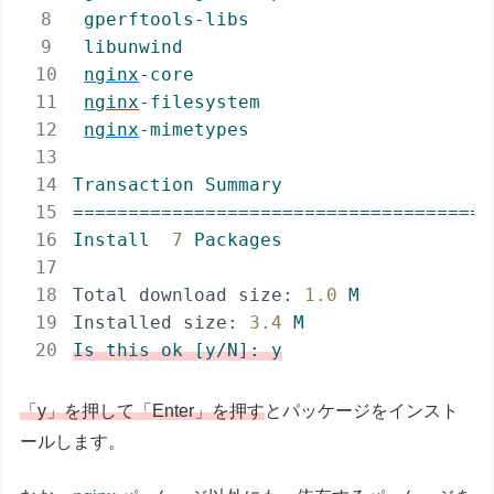
gperftools-libs
libunwind
nginx
-core
nginx
-filesystem
nginx
-mimetypes
Transaction
Summary
======================================
Install
7
Packages
Total download size:
1.0
M
Installed size:
3.4
M
Is
this
ok
[y/N]:
y
「y」を押して「Enter」を押す
とパッケージをインスト
ールします。