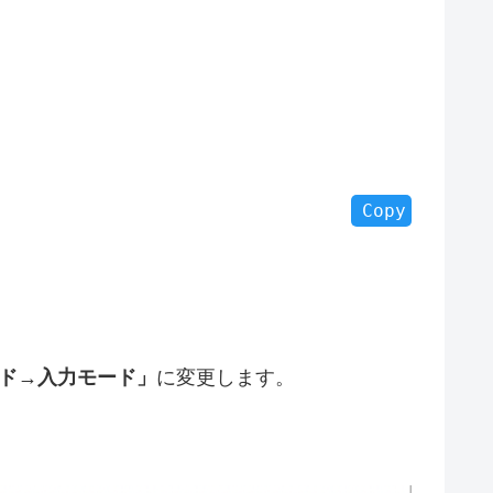
Copy
ード→入力モード」
に変更します。